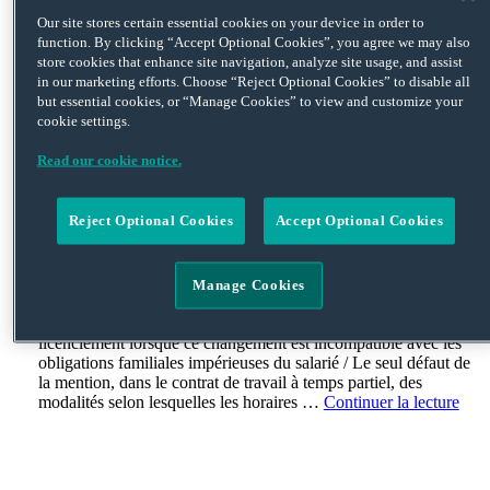
Jurisprudence Le formalisme, prévu au contrat de travail, de la
levée d’une clause de non-concurrence doit être respecté / La
Our site stores certain essential cookies on your device in order to
rupture tardive de période d’essai s’analyse nécessairement en
function. By clicking “Accept Optional Cookies”, you agree we may also
un licenciement sans cause réelle et sérieuse / Un salarié peut
store cookies that enhance site navigation, analyze site usage, and assist
contester devant le Conseil de Prud’hommes un avis
in our marketing efforts. Choose “Reject Optional Cookies” to disable all
d’inaptitude mentionnant une impossibilité de reclassement /
but essential cookies, or “Manage Cookies” to view and customize your
L’État …
Continuer la lecture
cookie settings.
Read our cookie notice.
Actualité sociale
Reject Optional Cookies
Accept Optional Cookies
Par
Squire Patton Boggs
, le
4 juin 2024
Publié dans
DROIT
SOCIAL
Manage Cookies
Jurisprudence Le refus de passer d’un horaire de nuit à un
horaire de jour n’est pas constitutif d’un motif légitime de
licenciement lorsque ce changement est incompatible avec les
obligations familiales impérieuses du salarié / Le seul défaut de
la mention, dans le contrat de travail à temps partiel, des
modalités selon lesquelles les horaires …
Continuer la lecture