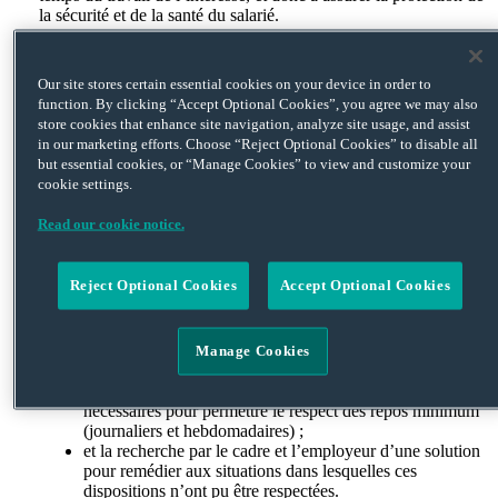
la sécurité et de la santé du salarié.
La convention collective des cabinets d’experts comptables et
commissaires aux comptes prévoit pourtant les dispositions
Our site stores certain essential cookies on your device in order to
cumulatives suivantes :
function. By clicking “Accept Optional Cookies”, you agree we may also
store cookies that enhance site navigation, analyze site usage, and assist
une définition des cadres « autonomes » dont le temps de
in our marketing efforts. Choose “Reject Optional Cookies” to disable all
travail peut être régi par une convention de forfaits en
but essential cookies, or “Manage Cookies” to view and customize your
jours ;
cookie settings.
une durée maximale de travail annuel de 217 jours
travaillés par an, de 10 heures par jour et de 48 heures par
Read our cookie notice.
semaine, en précisant pour ces deux derniers, que des
dépassements exceptionnels sont autorisés ;
une définition conjointe, par l’employeur et le cadre, des
Reject Optional Cookies
Accept Optional Cookies
moyens permettant de maîtriser et d’adapter la charge de
travail du cadre et sa répartition dans le temps ;
un relevé mensuel établi par le cadre indiquant pour
chaque jour s’il s’agit d’une journée ou d’une demi-
Manage Cookies
journée de travail, de repos ou autres absences à préciser ;
l’obligation, pour l’employeur, de prendre les dispositions
nécessaires pour permettre le respect des repos minimum
(journaliers et hebdomadaires) ;
et la recherche par le cadre et l’employeur d’une solution
pour remédier aux situations dans lesquelles ces
dispositions n’ont pu être respectées.