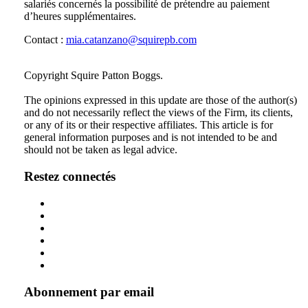
salariés concernés la possibilité de prétendre au paiement
d’heures supplémentaires.
Contact :
mia.catanzano@squirepb.com
Tweet
Like
Email
Share
Copyright Squire Patton Boggs.
this
this
this
this
The opinions expressed in this update are those of the author(s)
post
post
post
post
and do not necessarily reflect the views of the Firm, its clients,
on
or any of its or their respective affiliates. This article is for
general information purposes and is not intended to be and
LinkedIn
should not be taken as legal advice.
Restez connectés
Abonnement par email