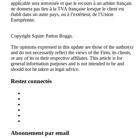
applicable sera renversée et que le recours à un arbitre français
ne donnera pas lieu à la TVA française lorsque le client est
établi dans un autre pays, ou à l’extérieur, de l’Union
Européenne.
Tweet
Like
Email
Share
Copyright Squire Patton Boggs.
this
this
this
this
The opinions expressed in this update are those of the author(s)
post
post
post
post
and do not necessarily reflect the views of the Firm, its clients,
on
or any of its or their respective affiliates. This article is for
general information purposes and is not intended to be and
LinkedIn
should not be taken as legal advice.
Restez connectés
Abonnement par email