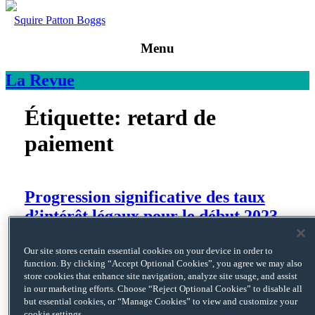
Squire Patton Boggs
Menu
La
Revue
Étiquette:
retard de
paiement
Progression significative des taux
d’intérêt légaux pour le début 2023
Par
Stéphanie Faber
et
Marion Cavalier
, le
24 janvier 2023
Our site stores certain essential cookies on your device in order to
Publié dans
DROIT COMMERCIAL ET ECONOMIQUE
function. By clicking “Accept Optional Cookies”, you agree we may also
Les taux d’intérêt légaux ont augmenté de façon significative au
store cookies that enhance site navigation, analyze site usage, and assist
premier semestre 2023 : Pour rappel, en application de l’article
in our marketing efforts. Choose “Reject Optional Cookies” to disable all
L 441-10 III du code de commerce, le taux d’intérêt pour les
but essential cookies, or “Manage Cookies” to view and customize your
retards de paiement (qui s’applique de façon automatique) ne
cookie settings.