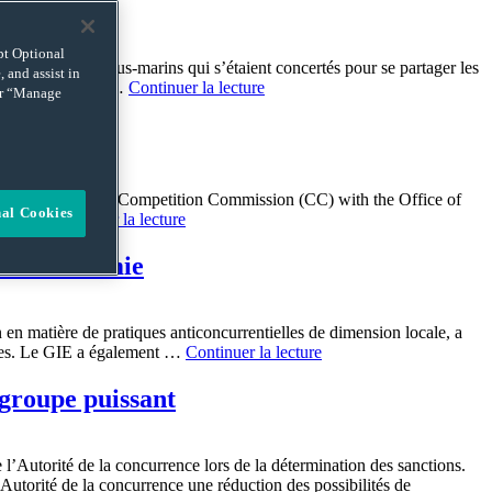
ept Optional
uterrains et sous-marins qui s’étaient concertés pour se partager les
 and assist in
tenue par le fond …
Continuer la lecture
 or “Manage
 It combined the Competition Commission (CC) with the Office of
nal Cookies
roach …
Continuer la lecture
de l’Économie
en matière de pratiques anticoncurrentielles de dimension locale, a
oires. Le GIE a également …
Continuer la lecture
 groupe puissant
 l’Autorité de la concurrence lors de la détermination des sanctions.
’Autorité de la concurrence une réduction des possibilités de