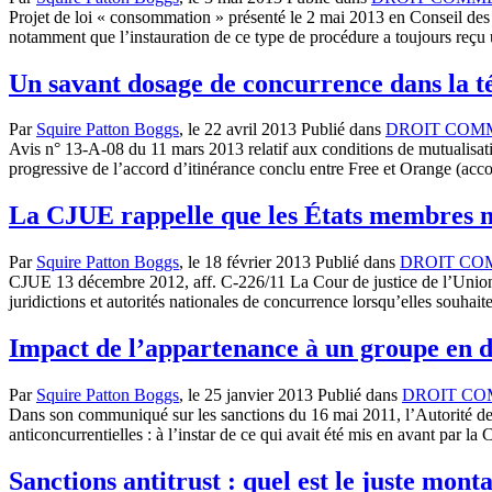
Projet de loi « consommation » présenté le 2 mai 2013 en Conseil des 
notamment que l’instauration de ce type de procédure a toujours reçu u
Un savant dosage de concurrence dans la t
Par
Squire Patton Boggs
, le
22 avril 2013
Publié dans
DROIT COM
Avis n° 13-A-08 du 11 mars 2013 relatif aux conditions de mutualisatio
progressive de l’accord d’itinérance conclu entre Free et Orange (ac
La CJUE rappelle que les États membres n
Par
Squire Patton Boggs
, le
18 février 2013
Publié dans
DROIT CO
CJUE 13 décembre 2012, aff. C‑226/11 La Cour de justice de l’Union 
juridictions et autorités nationales de concurrence lorsqu’elles souha
Impact de l’appartenance à un groupe en dr
Par
Squire Patton Boggs
, le
25 janvier 2013
Publié dans
DROIT CO
Dans son communiqué sur les sanctions du 16 mai 2011, l’Autorité de 
anticoncurrentielles : à l’instar de ce qui avait été mis en avant par
Sanctions antitrust : quel est le juste mont