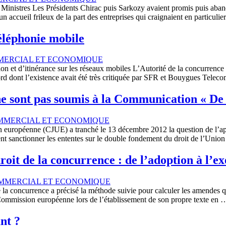
Ministres Les Présidents Chirac puis Sarkozy avaient promis puis abandon
n accueil frileux de la part des entreprises qui craignaient en particul
éléphonie mobile
MERCIAL ET ECONOMIQUE
n et d’itinérance sur les réseaux mobiles L’Autorité de la concurrence a
cord dont l’existence avait été très critiquée par SFR et Bouygues Tel
e sont pas soumis à la Communication « De
MMERCIAL ET ECONOMIQUE
européenne (CJUE) a tranché le 13 décembre 2012 la question de l’appl
itent sanctionner les ententes sur le double fondement du droit de l’Uni
oit de la concurrence : de l’adoption à l’ex
MMERCIAL ET ECONOMIQUE
la concurrence a précisé la méthode suivie pour calculer les amendes q
 la Commission européenne lors de l’établissement de son propre texte en
ant ?