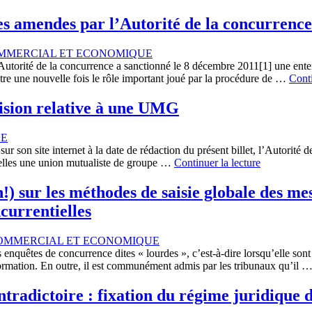
es amendes par l’Autorité de la concurrence
MMERCIAL ET ECONOMIQUE
utorité de la concurrence a sanctionné le 8 décembre 2011[1] une ente
stre une nouvelle fois le rôle important joué par la procédure de …
Conti
ision relative à une UMG
CE
son site internet à la date de rédaction du présent billet, l’Autorité de
les une union mutualiste de groupe …
Continuer la lecture
!) sur les méthodes de saisie globale des me
currentielles
OMMERCIAL ET ECONOMIQUE
quêtes de concurrence dites « lourdes », c’est-à-dire lorsqu’elle sont 
information. En outre, il est communément admis par les tribunaux qu’il 
radictoire : fixation du régime juridique de