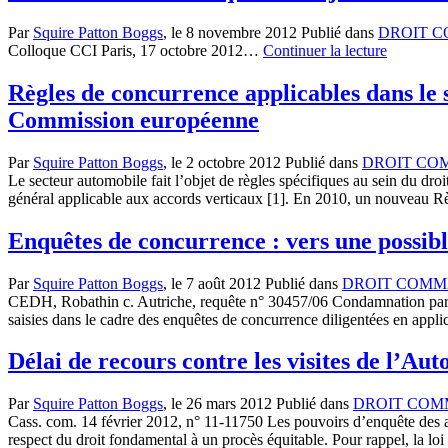
Par
Squire Patton Boggs
, le
8 novembre 2012
Publié dans
DROIT 
Colloque CCI Paris, 17 octobre 2012…
Continuer la lecture
Règles de concurrence applicables dans le 
Commission européenne
Par
Squire Patton Boggs
, le
2 octobre 2012
Publié dans
DROIT CO
Le secteur automobile fait l’objet de règles spécifiques au sein du d
général applicable aux accords verticaux [1]. En 2010, un nouveau 
Enquêtes de concurrence : vers une possible
Par
Squire Patton Boggs
, le
7 août 2012
Publié dans
DROIT COMM
CEDH, Robathin c. Autriche, requête n° 30457/06 Condamnation par la
saisies dans le cadre des enquêtes de concurrence diligentées en appl
Délai de recours contre les visites de l’Aut
Par
Squire Patton Boggs
, le
26 mars 2012
Publié dans
DROIT COM
Cass. com. 14 février 2012, n° 11-11750 Les pouvoirs d’enquête des au
respect du droit fondamental à un procès équitable. Pour rappel, la 