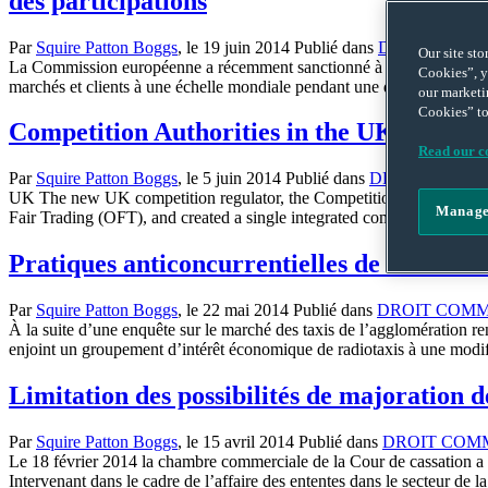
des participations
Par
Squire Patton Boggs
, le
19 juin 2014
Publié dans
DROIT COMM
Our site st
La Commission européenne a récemment sanctionné à hauteur de 302 mill
Cookies”, y
marchés et clients à une échelle mondiale pendant une dizaine d’année
our marketi
Cookies” to
Competition Authorities in the UK and Fr
Read our co
Par
Squire Patton Boggs
, le
5 juin 2014
Publié dans
DROIT INTER
UK The new UK competition regulator, the Competition and Markets 
Manage
Fair Trading (OFT), and created a single integrated competition au
Pratiques anticoncurrentielles de niveau l
Par
Squire Patton Boggs
, le
22 mai 2014
Publié dans
DROIT COMM
À la suite d’une enquête sur le marché des taxis de l’agglomération r
enjoint un groupement d’intérêt économique de radiotaxis à une modifi
Limitation des possibilités de majoration d
Par
Squire Patton Boggs
, le
15 avril 2014
Publié dans
DROIT COM
Le 18 février 2014 la chambre commerciale de la Cour de cassation a re
Intervenant dans le cadre de l’affaire des ententes dans le secteur de 