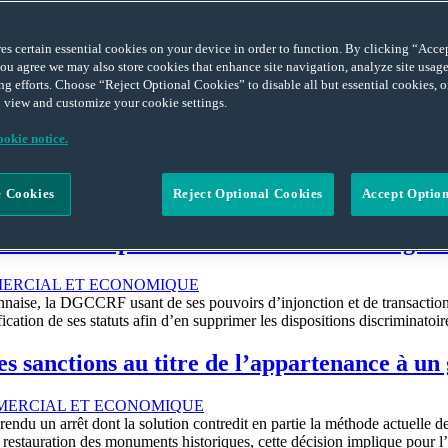
ERCIAL ET ECONOMIQUE
ores certain essential cookies on your device in order to function. By clicking “Acc
ions d’euros onze producteurs de câbles électriques à haute tension so
ou agree we may also store cookies that enhance site navigation, analyze site usage,
s. Figure au nombre des participants au cartel la société Prysmian, dé
ng efforts. Choose “Reject Optional Cookies” to disable all but essential cookies,
 view and customize your cookie settings.
ance
okie notice.
NATIONAL ET COMPARE - DROIT COMMUNAUTAIRE
Authority (CMA) became fully operational in the UK on 1 April 2014.
 Cookies
Reject Optional Cookies
Accept Optio
thority in the UK. The CMA was created to ensure a more proactive app
ocal : la compétence du ministre en charge 
ERCIAL ET ECONOMIQUE
ennaise, la DGCCRF usant de ses pouvoirs d’injonction et de transaction 
cation de ses statuts afin d’en supprimer les dispositions discriminat
es sanctions au titre de l’appartenance à un
MERCIAL ET ECONOMIQUE
ndu un arrêt dont la solution contredit en partie la méthode actuelle de
la restauration des monuments historiques, cette décision implique pour l