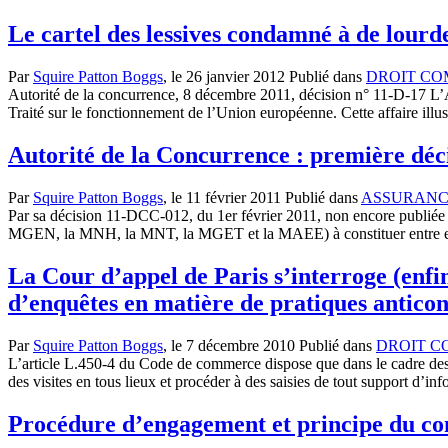
Le cartel des lessives condamné à de lourd
Par
Squire Patton Boggs
, le
26 janvier 2012
Publié dans
DROIT CO
Autorité de la concurrence, 8 décembre 2011, décision n° 11-D-17 L’A
Traité sur le fonctionnement de l’Union européenne. Cette affaire illu
Autorité de la Concurrence : première déc
Par
Squire Patton Boggs
, le
11 février 2011
Publié dans
ASSURAN
Par sa décision 11-DCC-012, du 1er février 2011, non encore publiée sur 
MGEN, la MNH, la MNT, la MGET et la MAEE) à constituer entre el
La Cour d’appel de Paris s’interroge (enfin
d’enquêtes en matière de pratiques anticon
Par
Squire Patton Boggs
, le
7 décembre 2010
Publié dans
DROIT C
L’article L.450-4 du Code de commerce dispose que dans le cadre des en
des visites en tous lieux et procéder à des saisies de tout support d’
Procédure d’engagement et principe du cont