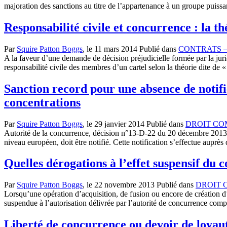
majoration des sanctions au titre de l’appartenance à un groupe puis
Responsabilité civile et concurrence : la th
Par
Squire Patton Boggs
, le
11 mars 2014
Publié dans
CONTRATS –
A la faveur d’une demande de décision préjudicielle formée par la juri
responsabilité civile des membres d’un cartel selon la théorie dite de 
Sanction record pour une absence de notifi
concentrations
Par
Squire Patton Boggs
, le
29 janvier 2014
Publié dans
DROIT CO
Autorité de la concurrence, décision n°13-D-22 du 20 décembre 2013 
niveau européen, doit être notifié. Cette notification s’effectue aup
Quelles dérogations à l’effet suspensif du
Par
Squire Patton Boggs
, le
22 novembre 2013
Publié dans
DROIT 
Lorsqu’une opération d’acquisition, de fusion ou encore de création 
suspendue à l’autorisation délivrée par l’autorité de concurrence com
Liberté de concurrence ou devoir de loyaut