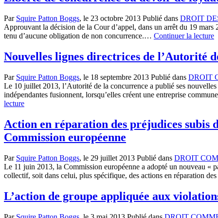
Par
Squire Patton Boggs
, le
23 octobre 2013
Publié dans
DROIT DE
Approuvant la décision de la Cour d’appel, dans un arrêt du 19 mars 
tenu d’aucune obligation de non concurrence.…
Continuer la lecture
Nouvelles lignes directrices de l’Autorité 
Par
Squire Patton Boggs
, le
18 septembre 2013
Publié dans
DROIT 
Le 10 juillet 2013, l’Autorité de la concurrence a publié ses nouvelles 
indépendantes fusionnent, lorsqu’elles créent une entreprise commune 
lecture
Action en réparation des préjudices subis du
Commission européenne
Par
Squire Patton Boggs
, le
29 juillet 2013
Publié dans
DROIT CO
Le 11 juin 2013, la Commission européenne a adopté un nouveau « paque
collectif, soit dans celui, plus spécifique, des actions en réparation d
L’action de groupe appliquée aux violations
Par
Squire Patton Boggs
, le
3 mai 2013
Publié dans
DROIT COMM