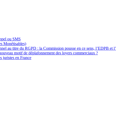
appel ou SMS
s Monétisables)
onnel au titre du RGPD : la Commission pousse en ce sens, l’EDPB et l
 nouveau motif de déplafonnement des loyers commerciaux ?
s juristes en France