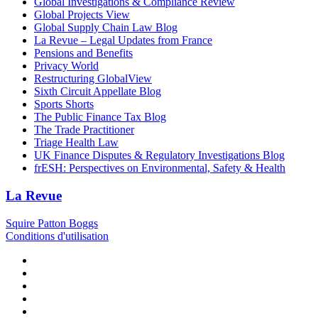
Global Investigations & Compliance Review
Global Projects View
Global Supply Chain Law Blog
La Revue – Legal Updates from France
Pensions and Benefits
Privacy World
Restructuring GlobalView
Sixth Circuit Appellate Blog
Sports Shorts
The Public Finance Tax Blog
The Trade Practitioner
Triage Health Law
UK Finance Disputes & Regulatory Investigations Blog
frESH: Perspectives on Environmental, Safety & Health
La Revue
Squire Patton Boggs
Conditions d'utilisation