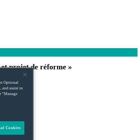
 et projet de réforme »
ept Optional
 and assist in
sants échanges.
 or “Manage
nal Cookies