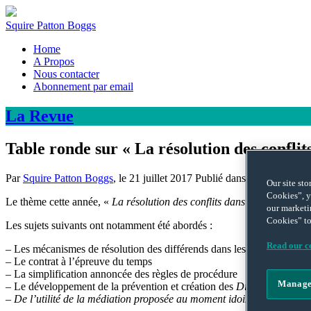
Squire Patton Boggs
Home
A Propos
Nous contacter
Abonnement par email
La
Revue
Table ronde sur « La résolution des conflit
Par
Squire Patton Boggs
, le
21 juillet 2017
Publié dans
VIE DU CA
Our site st
Cookies”, y
Le thème cette année, «
La résolution des conflits dans les contrats F
our marketi
Cookies” to
Les sujets suivants ont notamment été abordés :
Read our co
– Les mécanismes de résolution des différends dans les contrats FIDI
– Le contrat à l’épreuve du temps
– La simplification annoncée des règles de procédure
Manage
– Le développement de la prévention et création des
Dispute Avoidan
– De l’utilité de la médiation proposée au moment idoine.