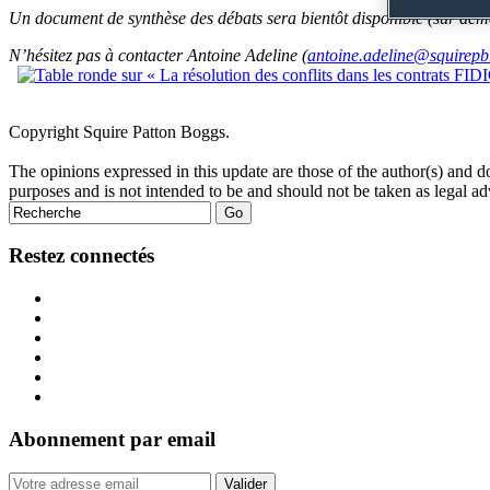
Un document de synthèse des débats sera bientôt disponible (sur dem
N’hésitez pas à contacter Antoine Adeline (
antoine.adeline@squirep
Tweet
Like
Email
Share
Copyright Squire Patton Boggs.
this
this
this
this
The opinions expressed in this update are those of the author(s) and do no
post
post
post
post
purposes and is not intended to be and should not be taken as legal ad
on
LinkedIn
Restez connectés
Abonnement par email
Your