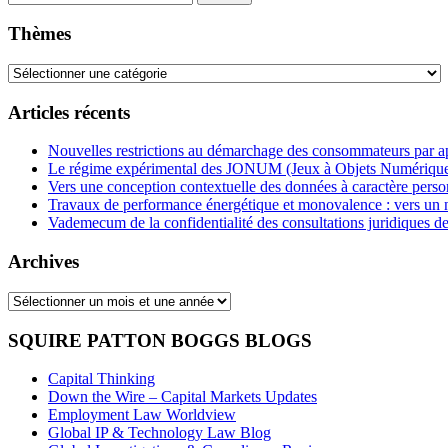
website
url
Thèmes
Thèmes
Articles récents
Nouvelles restrictions au démarchage des consommateurs par 
Le régime expérimental des JONUM (Jeux à Objets Numérique
Vers une conception contextuelle des données à caractère pers
Travaux de performance énergétique et monovalence : vers un
Vademecum de la confidentialité des consultations juridiques de
Archives
Archives
SQUIRE PATTON BOGGS BLOGS
Capital Thinking
Down the Wire – Capital Markets Updates
Employment Law Worldview
Global IP & Technology Law Blog