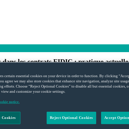
s dans les contrats FIDIC : pratique actuelle
BINET
ores certain essential cookies on your device in order to function. By clicking “Acc
ou agree we may also store cookies that enhance site navigation, analyze site usage,
IDIC : pratique actuelle et projet de réforme
»
,
a donné lieu à d’intéres
ng efforts. Choose “Reject Optional Cookies” to disable all but essential cookies,
 view and customize your cookie settings.
okie notice.
C, mis en avant dans le projet de réforme
 Cookies
Reject Optional Cookies
Accept Optio
ce Boards