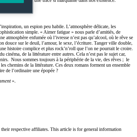
uliers qui laissent une trace si marquante dans nos existence.
inspiration, un espion peu habile. L’atmosphère délicate, les
ophistication simple. « Aimer fatigue » nous parle d’amitiés, de
une atmosphère enfumée où l’ivresse n’est pas qu’alcool, où le rêve se
 douce sur le deuil, l’amour, le sexe, l’écriture. Tanger ville double,
e histoire complice et plus rock’n’roll que l’on ne pourrait le croire.
cinéma, de la littérature entre autres. Cela n’est pas le sujet car,
irs. Nous sommes toujours à la périphérie de la vie, des rêves ; le
r les chemins de la littérature. Ces deux romans forment un ensemble
aire de l’ordinaire une épopée ?
omment
».
their respective affiliates. This article is for general information