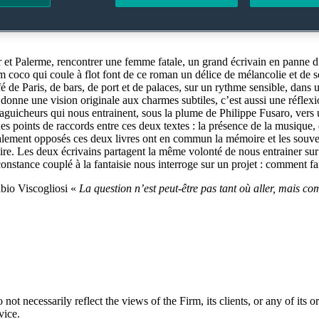
e la nuit est une belle manière de parler du temps, de ces instants partic
rare et touchant, bourré d’énergie.
 et Palerme, rencontrer une femme fatale, un grand écrivain en panne d’
m coco qui coule à flot font de ce roman un délice de mélancolie et de s
 de Paris, de bars, de port et de palaces, sur un rythme sensible, dans 
donne une vision originale aux charmes subtiles, c’est aussi une réflexion
guicheurs qui nous entrainent, sous la plume de Philippe Fusaro, vers un
 points de raccords entre ces deux textes : la présence de la musique, du 
ralement opposés ces deux livres ont en commun la mémoire et les souven
aire. Les deux écrivains partagent la même volonté de nous entrainer su
 constance couplé à la fantaisie nous interroge sur un projet : comment f
bio Viscogliosi «
La question n’est peut-être pas tant où aller, mais c
t necessarily reflect the views of the Firm, its clients, or any of its or 
vice.