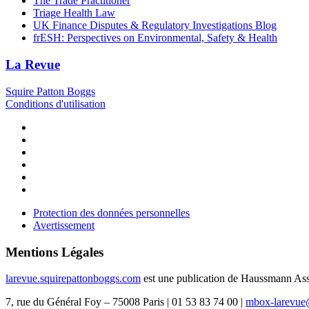
The Trade Practitioner
Triage Health Law
UK Finance Disputes & Regulatory Investigations Blog
frESH: Perspectives on Environmental, Safety & Health
La Revue
Squire Patton Boggs
Conditions d'utilisation
Protection des données personnelles
Avertissement
Mentions Légales
larevue.squirepattonboggs.com
est une publication de Haussmann Ass
7, rue du Général Foy – 75008 Paris | 01 53 83 74 00 |
mbox-larevue