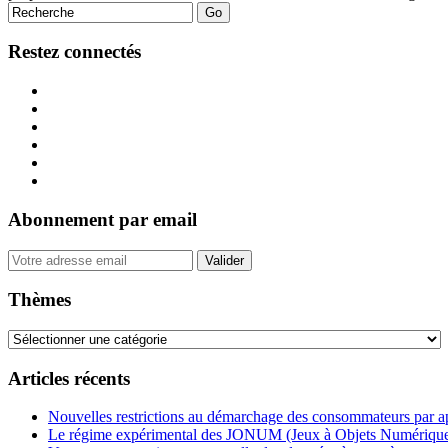
on
LinkedIn
Restez connectés
Abonnement par email
Your
website
url
Thèmes
Thèmes
Articles récents
Nouvelles restrictions au démarchage des consommateurs par 
Le régime expérimental des JONUM (Jeux à Objets Numérique