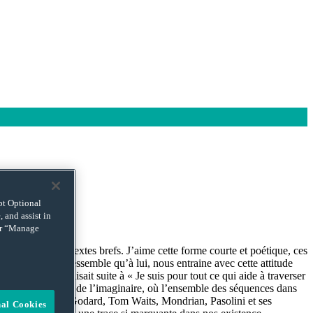
ept Optional
 and assist in
 or “Manage
capare ces 109 textes brefs. J’aime cette forme courte et poétique, ces
au tempo qui ne ressemble qu’à lui, nous entraine avec cette attitude
 Stock (qui faisait suite à « Je suis pour tout ce qui aide à traverser
avec les fantaisies de l’imaginaire, où l’ensemble des séquences dans
 où nous croiserons Godard, Tom Waits, Mondrian, Pasolini et ses
nal Cookies