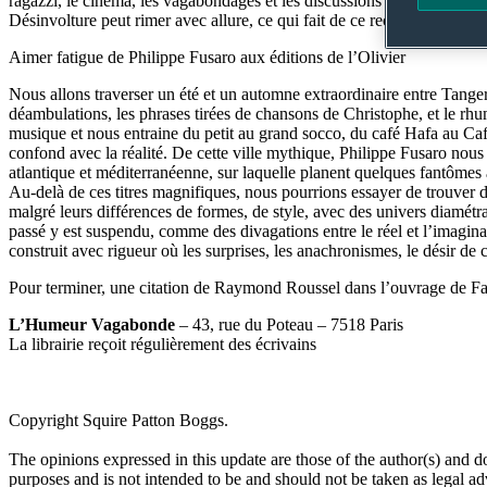
ragazzi, le cinéma, les vagabondages et les discussions jusqu’au bout d
Désinvolture peut rimer avec allure, ce qui fait de ce recueil un objet 
Aimer fatigue de Philippe Fusaro aux éditions de l’Olivier
Nous allons traverser un été et un automne extraordinaire entre Tanger
déambulations, les phrases tirées de chansons de Christophe, et le rhu
musique et nous entraine du petit au grand socco, du café Hafa au Café
confond avec la réalité. De cette ville mythique, Philippe Fusaro nous 
atlantique et méditerranéenne, sur laquelle planent quelques fantômes a
Au-delà de ces titres magnifiques, nous pourrions essayer de trouver des
malgré leurs différences de formes, de style, avec des univers diamét
passé y est suspendu, comme des divagations entre le réel et l’imagin
construit avec rigueur où les surprises, les anachronismes, le désir de
Pour terminer, une citation de Raymond Roussel dans l’ouvrage de Fa
L’Humeur Vagabonde
– 43, rue du Poteau – 7518 Paris
La librairie reçoit régulièrement des écrivains
Tweet
Like
Email
Share
Copyright Squire Patton Boggs.
this
this
this
this
The opinions expressed in this update are those of the author(s) and do no
post
post
post
post
purposes and is not intended to be and should not be taken as legal ad