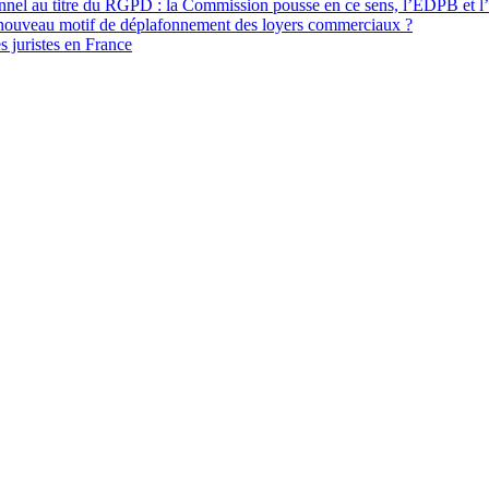
onnel au titre du RGPD : la Commission pousse en ce sens, l’EDPB et l
 nouveau motif de déplafonnement des loyers commerciaux ?
s juristes en France