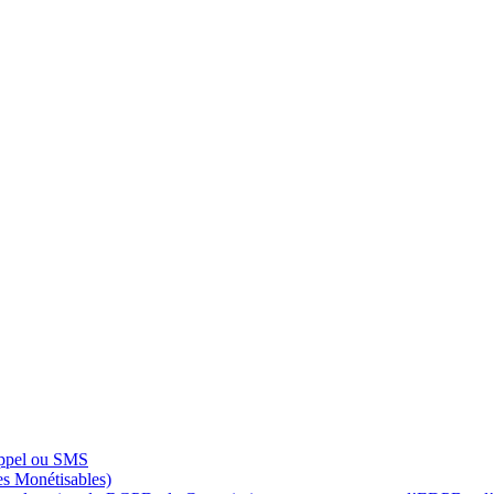
appel ou SMS
s Monétisables)