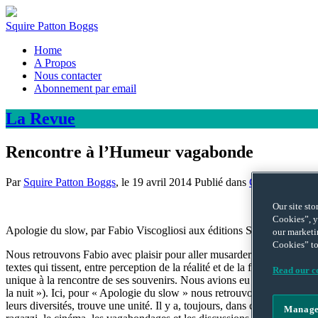
Squire Patton Boggs
Home
A Propos
Nous contacter
Abonnement par email
La
Revue
Rencontre à l’Humeur vagabonde
Par
Squire Patton Boggs
, le
19 avril 2014
Publié dans
CULTURE
Our site st
Cookies”, y
Apologie du slow, par Fabio Viscogliosi aux éditions Stock.
our marketi
Cookies” to
Nous retrouvons Fabio avec plaisir pour aller musarder sur les chemins
textes qui tissent, entre perception de la réalité et de la fiction une 
Read our co
unique à la rencontre de ses souvenirs. Nous avions eu la chance de rec
la nuit »). Ici, pour « Apologie du slow » nous retrouvons cette entrep
leurs diversités, trouve une unité. Il y a, toujours, dans ce nouveau r
Manage