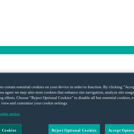
ores certain essential cookies on your device in order to function. By clicking “Acc
ou agree we may also store cookies that enhance site navigation, analyze site usage,
ng efforts. Choose “Reject Optional Cookies” to disable all but essential cookies,
 view and customize your cookie settings.
 de sa mémoire, qui est aussi un peu la mienne, car égoïstement je m’ac
tentative réussie d’aborder le quotidien comme une aventure. Cette balade 
okie notice.
evoir Fabio pour « Mont Blanc », dans la collection La Forêt aux éditions
rise d’autoportrait sincère, où les rythmes de l’existence se conjuguent 
ecueil cette capacité à émouvoir, à surprendre, à faire sourire. Ce livre
 Cookies
Reject Optional Cookies
Accept Optio