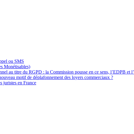
appel ou SMS
s Monétisables)
onnel au titre du RGPD : la Commission pousse en ce sens, l’EDPB et l
 nouveau motif de déplafonnement des loyers commerciaux ?
s juristes en France