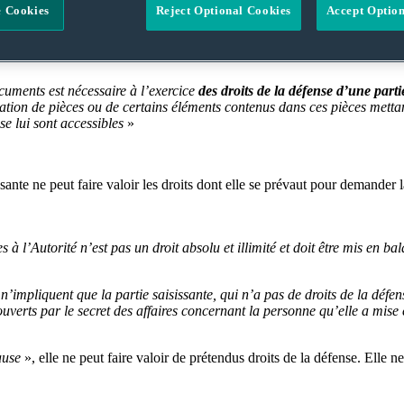
 Cookies
Reject Optional Cookies
Accept Optio
 qu’elle annule cette décision de protection de la confidentialité, ce qui 
adictoire et à un recours effectif devait lui permettre de former une te
cuments est nécessaire à l’exercice
des droits de la défense d’une part
tion de pièces ou de certains éléments contenus dans ces pièces mettant
se lui sont accessibles
»
issante ne peut faire valoir les droits dont elle se prévaut pour demand
à l’Autorité n’est pas un droit absolu et illimité et doit être mis en bal
on n’impliquent que la partie saisissante, qui n’a pas de droits de la déf
erts par le secret des affaires concernant la personne qu’elle a mise e
ause
», elle ne peut faire valoir de prétendus droits de la défense. Elle n