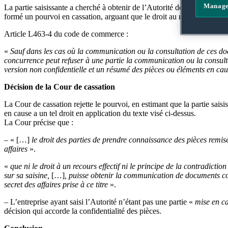
Manage
La partie saisissante a cherché à obtenir de l’Autorité de la concurrence
formé un pourvoi en cassation, arguant que le droit au respect du contr
Article L463-4 du code de commerce :
«
Sauf dans les cas où la communication ou la consultation de ces do
concurrence peut refuser à une partie la communication ou la consulta
version non confidentielle et un résumé des pièces ou éléments en cau
Décision de la Cour de cassation
La Cour de cassation rejette le pourvoi, en estimant que la partie sais
en cause a un tel droit en application du texte visé ci-dessus.
La Cour précise que :
– « […]
le droit des parties de prendre connaissance des pièces remises 
affaires
».
«
que ni le droit à un recours effectif ni le principe de la contradicti
sur sa saisine,
[…]
, puisse obtenir la communication de documents couv
secret des affaires prise à ce titre
».
– L’entreprise ayant saisi l’Autorité n’étant pas une partie «
mise en c
décision qui accorde la confidentialité des pièces.