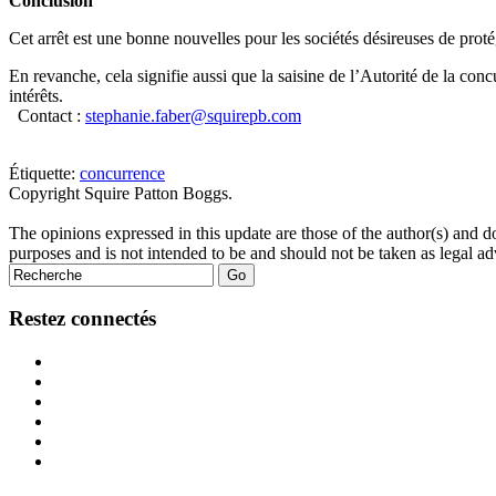
Conclusion
Cet arrêt est une bonne nouvelles pour les sociétés désireuses de protég
En revanche, cela signifie aussi que la saisine de l’Autorité de la co
intérêts.
Contact :
stephanie.faber@squirepb.com
Tweet
Like
Email
Share
Étiquette:
concurrence
Copyright Squire Patton Boggs.
this
this
this
this
post
post
post
post
The opinions expressed in this update are those of the author(s) and do no
on
purposes and is not intended to be and should not be taken as legal ad
LinkedIn
Restez connectés