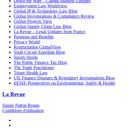
Down the Wire – Capital Markets Updates
Employment Law Worldview
Global IP & Technology Law Blog
Global Investigations & Compliance Review
Global Projects View
Global Supply Chain Law Blog
La Revue – Legal Updates from France
Pensions and Benefits
Privacy World
Restructuring GlobalView
Sixth Circuit Appellate Blog
Sports Shorts
The Public Finance Tax Blog
The Trade Practitioner
Triage Health Law
UK Finance Disputes & Regulatory Investigations Blog
frESH: Perspectives on Environmental, Safety & Health
La Revue
Squire Patton Boggs
Conditions d'utilisation