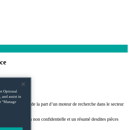
nce
ept Optional
 and assist in
 or “Manage
osition dominante de la part d’un moteur de recherche dans le secteur
 seule une version non confidentielle et un résumé desdites pièces