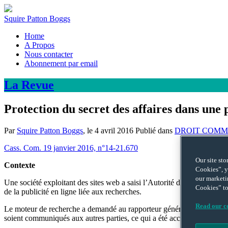
Squire Patton Boggs
Home
A Propos
Nous contacter
Abonnement par email
La
Revue
Protection du secret des affaires dans une
Par
Squire Patton Boggs
, le
4 avril 2016
Publié dans
DROIT COMM
Cass. Com. 19 janvier 2016, n°14-21.670
Our site st
Contexte
Cookies”, y
our marketi
Une société exploitant des sites web a saisi l’Autorité de la concurre
Cookies” to
de la publicité en ligne liée aux recherches.
Read our co
Le moteur de recherche a demandé au rapporteur général de l’Autorité, 
soient communiqués aux autres parties, ce qui a été accordé.