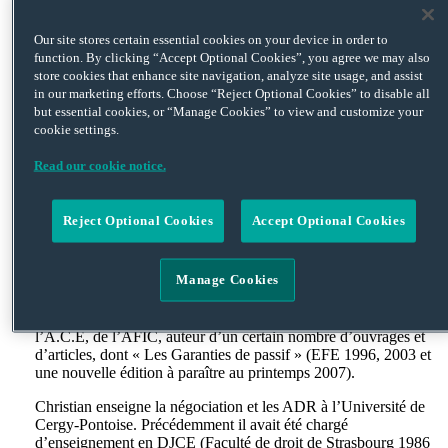
en 1982 Michelin comme directeur juridique, responsable pour
l’Amérique du Nord, ce qui lui donne l’occasion de retrouver
Manhattan pour sa résidence pendant près de trois ans.
Our site stores certain essential cookies on your device in order to
function. By clicking “Accept Optional Cookies”, you agree we may also
Admis au Barreau en 1987, Christian s’occupe de transmissions
store cookies that enhance site navigation, analyze site usage, and assist
d’entreprises, de LBO et de restructurations industrielles.
in our marketing efforts. Choose “Reject Optional Cookies” to disable all
Progressivement, il se tourne vers l’arbitrage et autres modes
but essential cookies, or “Manage Cookies” to view and customize your
alternatifs de résolution des litiges, avec une prédilection pour la
cookie settings.
médiation après avoir été formé comme médiateur. Il est
fréquemment arbitre dans des procédures ICC, CMAP et autres
Read our cookie notice.
centres d’arbitrage, mais également dans des arbitrages ad hoc
sur désignation de l’une ou l’autre des parties ou du juge
d’appui.
Reject Optional Cookies
Accept Optional Cookies
En 1995, il crée avec Colette Hausmann son épouse et Philippe
Torre le cabinet éponyme qui compte aujourd’hui plus de trente
Manage Cookies
avocats, dont quatre solicitors.
Christian est membre de la Commission internationale de
l’A.C.E, de l’AFIC, auteur d’un certain nombre d’ouvrages et
d’articles, dont « Les Garanties de passif » (EFE 1996, 2003 et
une nouvelle édition à paraître au printemps 2007).
Christian enseigne la négociation et les ADR à l’Université de
Cergy-Pontoise. Précédemment il avait été chargé
d’enseignement en DJCE (Faculté de droit de Strasbourg 1986