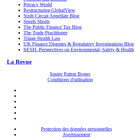
Privacy World
Restructuring GlobalView
Sixth Circuit Appellate Blog
Sports Shorts
The Public Finance Tax Blog
The Trade Practitioner
Triage Health Law
UK Finance Disputes & Regulatory Investigations Blog
frESH: Perspectives on Environmental, Safety & Health
La Revue
Squire Patton Boggs
Conditions d'utilisation
Protection des données personnelles
Avertissement