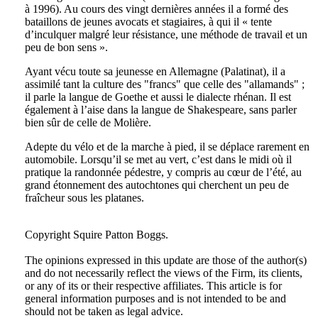
à 1996). Au cours des vingt dernières années il a formé des
bataillons de jeunes avocats et stagiaires, à qui il « tente
d’inculquer malgré leur résistance, une méthode de travail et un
peu de bon sens ».
Ayant vécu toute sa jeunesse en Allemagne (Palatinat), il a
assimilé tant la culture des "francs" que celle des "allamands" ;
il parle la langue de Goethe et aussi le dialecte rhénan. Il est
également à l’aise dans la langue de Shakespeare, sans parler
bien sûr de celle de Molière.
Adepte du vélo et de la marche à pied, il se déplace rarement en
automobile. Lorsqu’il se met au vert, c’est dans le midi où il
pratique la randonnée pédestre, y compris au cœur de l’été, au
grand étonnement des autochtones qui cherchent un peu de
fraîcheur sous les platanes.
Tweet
Like
Email
Share
Copyright Squire Patton Boggs.
this
this
this
this
The opinions expressed in this update are those of the author(s)
post
post
post
post
and do not necessarily reflect the views of the Firm, its clients,
on
or any of its or their respective affiliates. This article is for
general information purposes and is not intended to be and
LinkedIn
should not be taken as legal advice.