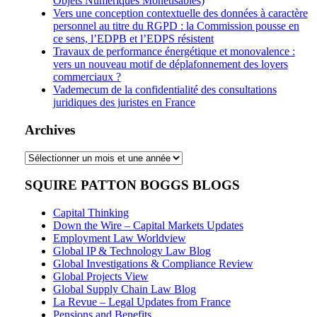
Objets Numériques Monétisables)
Vers une conception contextuelle des données à caractère
personnel au titre du RGPD : la Commission pousse en
ce sens, l’EDPB et l’EDPS résistent
Travaux de performance énergétique et monovalence :
vers un nouveau motif de déplafonnement des loyers
commerciaux ?
Vademecum de la confidentialité des consultations
juridiques des juristes en France
Archives
Archives
SQUIRE PATTON BOGGS BLOGS
Capital Thinking
Down the Wire – Capital Markets Updates
Employment Law Worldview
Global IP & Technology Law Blog
Global Investigations & Compliance Review
Global Projects View
Global Supply Chain Law Blog
La Revue – Legal Updates from France
Pensions and Benefits