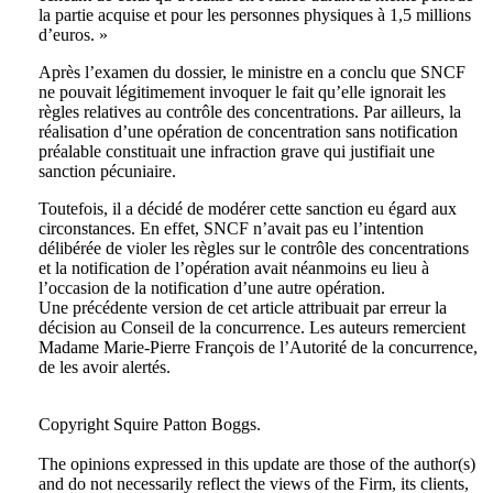
la partie acquise et pour les personnes physiques à 1,5 millions
d’euros. »
Après l’examen du dossier, le ministre en a conclu que SNCF
ne pouvait légitimement invoquer le fait qu’elle ignorait les
règles relatives au contrôle des concentrations. Par ailleurs, la
réalisation d’une opération de concentration sans notification
préalable constituait une infraction grave qui justifiait une
sanction pécuniaire.
Toutefois, il a décidé de modérer cette sanction eu égard aux
circonstances. En effet, SNCF n’avait pas eu l’intention
délibérée de violer les règles sur le contrôle des concentrations
et la notification de l’opération avait néanmoins eu lieu à
l’occasion de la notification d’une autre opération.
Une précédente version de cet article attribuait par erreur la
décision au Conseil de la concurrence. Les auteurs remercient
Madame Marie-Pierre François de l’Autorité de la concurrence,
de les avoir alertés.
Tweet
Like
Email
Share
Copyright Squire Patton Boggs.
this
this
this
this
The opinions expressed in this update are those of the author(s)
post
post
post
post
and do not necessarily reflect the views of the Firm, its clients,