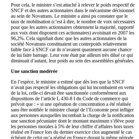
Pour cela, le ministre s’est attaché à relever le poids respectif de
SNCF et des autres actionnaires dans le mécanisme décisionnel
au sein de Novatrans. Le ministre a ainsi pu constater que le
taux de mobilisation (c’est à dire, le nombre de voix nécessaires
pour que les autres actionnaires obtiennent la majorité, rapporté
aux voix dont disposent ces actionnaires) avoisinait en 2007 les
96,2%. Cela signifiait donc que les autres actionnaires de la
société Novatrans constituaient un contrepoids relativement
faible face à SNCF car ils n’avaient quasiment aucune chance
de lui faire barrage. Leur vote était par ailleurs très dilué ce qui
diminuait d’autant, leur poids au sein des assemblées générales.
Une sanction modérée
En l’espèce, le ministre a estimé que dès lors que la SNCF
n’avait pas respecté les obligations qui lui incombaient en vertu
de la loi, celle-ci devait être sanctionnée conformément aux
dispositions de l’article L 430-8 I du Code de commerce qui
prévoit que : « si une opération de concentration a été réalisée
sans être notifiée le ministre chargé de l’Economie peut infliger
aux personnes auxquelles incombait la charge de la notification
une sanction pécuniaire dont le montant maximum s’élève pour
les personnes morales à 5% de leur chiffre d’affaires hors taxes
réalisé en France lors du dernier exercice clos augmenté le cas
échéant de celui qu’a réalisé en France durant la même période