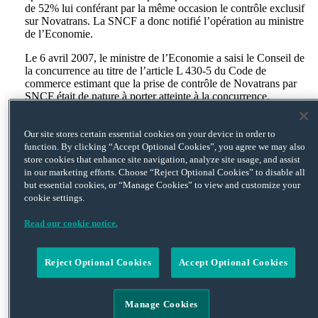
de 52% lui conférant par la même occasion le contrôle exclusif
sur Novatrans. La SNCF a donc notifié l’opération au ministre
de l’Economie.
Le 6 avril 2007, le ministre de l’Economie a saisi le Conseil de
la concurrence au titre de l’article L 430-5 du Code de
commerce estimant que la prise de contrôle de Novatrans par
SNCF était de nature à porter atteinte à la concurrence.
Le 15 juin 2007, avant même que le Conseil de la concurrence
ne se soit prononcé sur l’opération notifiée, la SNCF annonçait
Our site stores certain essential cookies on your device in order to
à la DGCCRF qu’elle décidait de retirer sa seconde opération
function. By clicking “Accept Optional Cookies”, you agree we may also
d’acquisition de titres de la société Novatrans.
store cookies that enhance site navigation, analyze site usage, and assist
in our marketing efforts. Choose “Reject Optional Cookies” to disable all
Néanmoins, le ministre a décidé que ce retrait n’avait pas mis
but essential cookies, or “Manage Cookies” to view and customize your
fin à l’infraction car la première opération d’acquisition de titres
cookie settings.
auprès des sept actionnaires lui avait conféré dans les faits un
contrôle exclusif.
Read our cookie notice.
Une appréciation in concreto
Comme à son habitude, le ministre a procédé à une
Reject Optional Cookies
Accept Optional Cookies
interprétation in concreto de la situation et a pris en compte tous
les « moyens de droit ou de fait de nature à conférer une
influence déterminante sur l’activité d’un autre opérateur ».
Manage Cookies