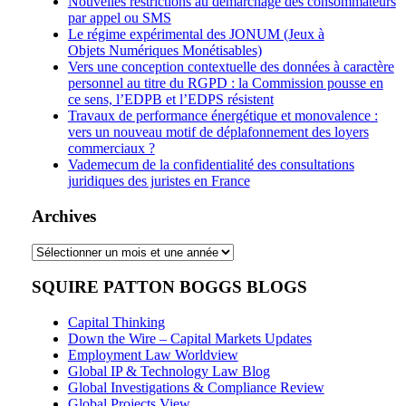
Nouvelles restrictions au démarchage des consommateurs
par appel ou SMS
Le régime expérimental des JONUM (Jeux à
Objets Numériques Monétisables)
Vers une conception contextuelle des données à caractère
personnel au titre du RGPD : la Commission pousse en
ce sens, l’EDPB et l’EDPS résistent
Travaux de performance énergétique et monovalence :
vers un nouveau motif de déplafonnement des loyers
commerciaux ?
Vademecum de la confidentialité des consultations
juridiques des juristes en France
Archives
Archives
SQUIRE PATTON BOGGS BLOGS
Capital Thinking
Down the Wire – Capital Markets Updates
Employment Law Worldview
Global IP & Technology Law Blog
Global Investigations & Compliance Review
Global Projects View