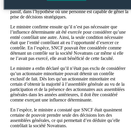
Il rappelle que le contrôle peut être actif, c’est le cas quand une
personne a le pouvoir d’imposer une décision stratégique, ou
passif, dans l’hypothèse où une personne est capable de gêner la
prise de décisions stratégiques.
Le ministre confirme ensuite qu’il n’est pas nécessaire que
l’influence déterminante ait été exercée pour considérer qu’une
entité contrôlait une autre. Ainsi, la seule condition nécessaire
était que l’entité contrôlant ait eu l’opportunité d’exercer ce
contrôle. En l’espèce, SNCF pouvait être considérée comme
détenant un contrôle sur la société Novatrans car même si elle
ne l’avait pas exercé, elle avait bénéficié de cette faculté.
Le ministre a enfin déclaré qu’il n’était pas exclu de considérer
qu’un actionnaire minoritaire pouvait détenir un contrôle
exclusif de fait. Dès lors qu’un actionnaire minoritaire est
certain d’obtenir la majorité à l’assemblée générale au vu de la
participation et de la présence des actionnaires aux assemblées
générales dans les années antérieures, il doit être considéré
comme exerçant une influence déterminante.
En l’espèce, le ministre a constaté que SNCF était quasiment
certaine de pouvoir prendre seule des décisions lors des
assemblées générales, ce qui permettait d’en déduire qu’elle
contrôlait la société Novatrans.