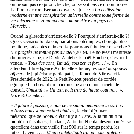
on ne sait pas ce qu’on cherche, on se sait pas ce qu’on trouve.
La fureur de rire. Bernanos avait vu juste : «
La civilisation
moderne est
une conspiration universelle contre toute forme de
vie intérieure »
.
Heureux qui comme Alice au pays des
Marvels
…
Quand la glissade s’arrêtera-t-elle ? Pourquoi s’arrêterait-elle ?!
Quels scénario fondateur, narrations totémiques, chorégraphie
politique, préceptes et interdits, pour nous faire tenir ensemble ?
‘
Le progrès ne tombe pas du ciel’
(2019). Le nouveau manifeste
du progressisme, de David Amiel et Ismaël Emelien, s’est mal
vendu. «
Tous des cons, Ismaël,
sois zen et fort… ! ».
En
attendant l’Intelligence Artificielle éthique, les
chief happiness
officers
, le jupitérisme participatif, la femen de Vitruve et la
Présidentielle de 2022, le Petit Poucet premier de cordée,
égotique flamboyant du macronisme a créé une société de
conseil,
Unusual
;
« Un tout petit truc de haute couture… ».
Voce & Cabala…
«
Il futuro è passato, e non ce ne siamo nemmeno accorti ».
«
Nous nous sommes tant aimés
», le chef d’œuvre
mélancolique de Scola, c’était il y a 45 ans. À la fin du film
monté en flashback, Luciana, Antonio, Nicola, désenchantés, se
querellent dans une vieille Fiat 500 sur le temps perdu, les
luttes, l’avenir…
« Meglio intellettuali fracidi, che proletari