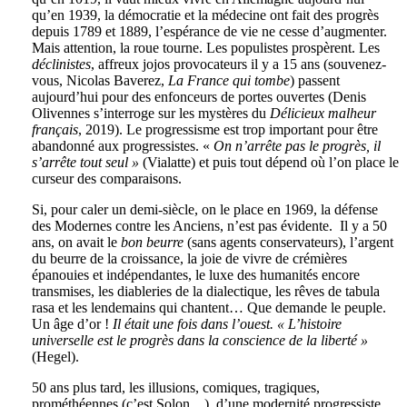
qu’en 1939, la démocratie et la médecine ont fait des progrès
depuis 1789 et 1889, l’espérance de vie ne cesse d’augmenter.
Mais attention, la roue tourne. Les populistes prospèrent. Les
déclinistes
, affreux jojos provocateurs il y a 15 ans (souvenez-
vous, Nicolas Baverez,
La France qui tombe
) passent
aujourd’hui pour des enfonceurs de portes ouvertes (Denis
Olivennes s’interroge sur les mystères du
Délicieux malheur
français
, 2019). Le progressisme est trop important pour être
abandonné aux progressistes. «
On n’arrête pas le progrès, il
s’arrête tout seul »
(Vialatte) et puis tout dépend où l’on place le
curseur des comparaisons.
Si, pour caler un demi-siècle, on le place en 1969, la défense
des Modernes contre les Anciens, n’est pas évidente. Il y a 50
ans, on avait le
bon beurre
(sans agents conservateurs), l’argent
du beurre de la croissance, la joie de vivre de crémières
épanouies et indépendantes, le luxe des humanités encore
transmises, les diableries de la dialectique, les rêves de tabula
rasa et les lendemains qui chantent… Que demande le peuple.
Un âge d’or !
Il était une fois dans l’ouest.
« L’histoire
universelle est le progrès dans la conscience de la liberté »
(Hegel).
50 ans plus tard, les illusions, comiques, tragiques,
prométhéennes (c’est Solon…), d’une modernité progressiste,