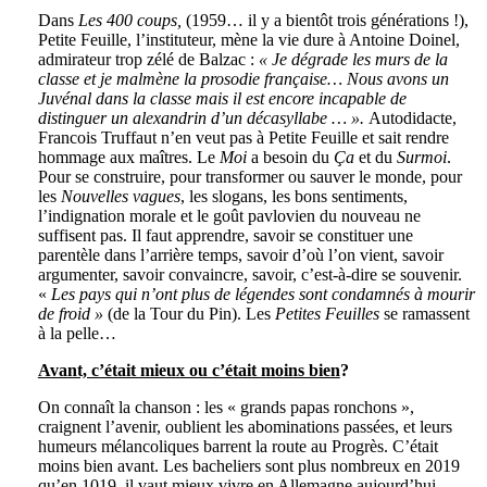
Dans
Les 400 coups,
(1959… il y a bientôt trois générations !),
Petite Feuille, l’instituteur, mène la vie dure à Antoine Doinel,
admirateur trop zélé de Balzac :
« Je dégrade les murs de la
classe et je malmène la prosodie française… Nous avons un
Juvénal dans la classe mais il est encore incapable de
distinguer un alexandrin d’un décasyllabe … ».
Autodidacte,
Francois Truffaut n’en veut pas à Petite Feuille et sait rendre
hommage aux maîtres. Le
Moi
a besoin du
Ça
et du
Surmoi
.
Pour se construire, pour transformer ou sauver le monde, pour
les
Nouvelles vagues
, les slogans, les bons sentiments,
l’indignation morale et le goût pavlovien du nouveau ne
suffisent pas. Il faut apprendre, savoir se constituer une
parentèle dans l’arrière temps, savoir d’où l’on vient, savoir
argumenter, savoir convaincre, savoir, c’est-à-dire se souvenir.
«
Les pays qui n’ont plus de légendes sont condamnés à mourir
de froid »
(de la Tour du Pin). Les
Petites Feuilles
se ramassent
à la pelle…
Avant, c’était mieux ou c’était moins bien
?
On connaît la chanson : les « grands papas ronchons »,
craignent l’avenir, oublient les abominations passées, et leurs
humeurs mélancoliques barrent la route au Progrès. C’était
moins bien avant. Les bacheliers sont plus nombreux en 2019
qu’en 1019, il vaut mieux vivre en Allemagne aujourd’hui