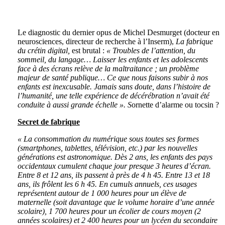
Le diagnostic du dernier opus de Michel Desmurget (docteur en
neurosciences, directeur de recherche à l’Inserm),
La fabrique
du crétin digital,
est brutal :
« Troubles de l’attention, du
sommeil, du langage… Laisser les enfants et les adolescents
face à des écrans relève de la maltraitance ; un problème
majeur de santé publique… Ce que nous faisons subir à nos
enfants est inexcusable. Jamais sans doute, dans l’histoire de
l’humanité, une telle expérience de décérébration n’avait été
conduite à aussi grande échelle ». S
ornette d’alarme ou tocsin ?
Secret de fabrique
« La consommation du numérique sous toutes ses formes
(smartphones, tablettes, télévision, etc.) par les nouvelles
générations est astronomique. Dès 2 ans, les enfants des pays
occidentaux cumulent chaque jour presque 3 heures d’écran.
Entre 8 et 12 ans, ils passent à près de 4 h 45. Entre 13 et 18
ans, ils frôlent les 6 h 45. En cumuls annuels, ces usages
représentent autour de 1 000 heures pour un élève de
maternelle (soit davantage que le volume horaire d’une année
scolaire), 1 700 heures pour un écolier de cours moyen (2
années scolaires) et 2 400 heures pour un lycéen du secondaire