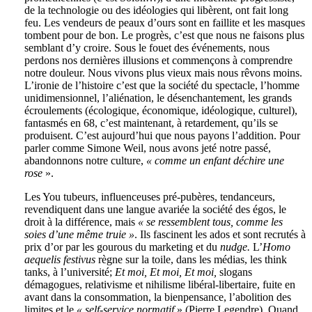
de la technologie ou des idéologies qui libèrent, ont fait long
feu. Les vendeurs de peaux d’ours sont en faillite et les masques
tombent pour de bon. Le progrès, c’est que nous ne faisons plus
semblant d’y croire. Sous le fouet des événements, nous
perdons nos dernières illusions et commençons à comprendre
notre douleur. Nous vivons plus vieux mais nous rêvons moins.
L’ironie de l’histoire c’est que la société du spectacle, l’homme
unidimensionnel, l’aliénation, le désenchantement, les grands
écroulements (écologique, économique, idéologique, culturel),
fantasmés en 68, c’est maintenant, à retardement, qu’ils se
produisent. C’est aujourd’hui que nous payons l’addition. Pour
parler comme Simone Weil, nous avons jeté notre passé,
abandonnons notre culture,
« comme un enfant déchire une
rose
».
Les You tubeurs, influenceuses pré-pubères, tendanceurs,
revendiquent dans une langue avariée la société des égos, le
droit à la différence, mais
« se ressemblent tous, comme les
soies d’une même truie »
. Ils fascinent les ados et sont recrutés à
prix d’or par les gourous du marketing et du
nudge.
L’
Homo
aequelis festivus
règne sur la toile, dans les médias, les think
tanks, à l’université;
Et moi, Et moi, Et moi,
slogans
démagogues, relativisme et nihilisme libéral-libertaire, fuite en
avant dans la consommation, la bienpensance, l’abolition des
limites et le
« self-service normatif
» (Pierre Legendre). Quand