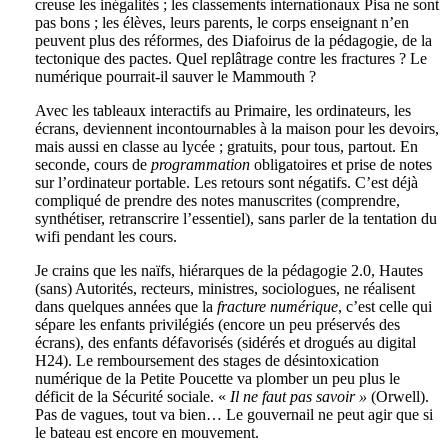
creuse les inégalités ; les classements internationaux Pisa ne sont
pas bons ; les élèves, leurs parents, le corps enseignant n’en
peuvent plus des réformes, des Diafoirus de la pédagogie, de la
tectonique des pactes. Quel replâtrage contre les fractures ? Le
numérique pourrait-il sauver le Mammouth ?
Avec les tableaux interactifs au Primaire, les ordinateurs, les
écrans, deviennent incontournables à la maison pour les devoirs,
mais aussi en classe au lycée ; gratuits, pour tous, partout. En
seconde, cours de
programmation
obligatoires et prise de notes
sur l’ordinateur portable. Les retours sont négatifs. C’est déjà
compliqué de prendre des notes manuscrites (comprendre,
synthétiser, retranscrire l’essentiel), sans parler de la tentation du
wifi pendant les cours.
Je crains que les naïfs, hiérarques de la pédagogie 2.0, Hautes
(sans) Autorités, recteurs, ministres, sociologues, ne réalisent
dans quelques années que la
fracture numérique
, c’est celle qui
sépare les enfants privilégiés (encore un peu préservés des
écrans), des enfants défavorisés (sidérés et drogués au digital
H24). Le remboursement des stages de désintoxication
numérique de la Petite Poucette va plomber un peu plus le
déficit de la Sécurité sociale. «
Il ne faut pas savoir »
(Orwell).
Pas de vagues, tout va bien… Le gouvernail ne peut agir que si
le bateau est encore en mouvement.