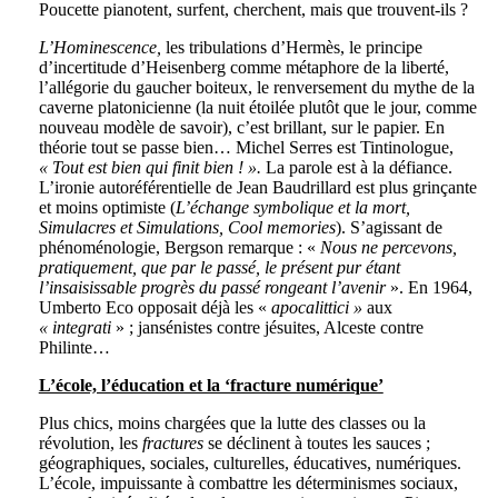
Poucette pianotent, surfent, cherchent, mais que trouvent-ils ?
L’Hominescence,
les tribulations d’Hermès, le principe
d’incertitude d’Heisenberg comme métaphore de la liberté,
l’allégorie du gaucher boiteux, le renversement du mythe de la
caverne platonicienne (la nuit étoilée plutôt que le jour, comme
nouveau modèle de savoir), c’est brillant, sur le papier. En
théorie tout se passe bien… Michel Serres est Tintinologue,
« Tout est bien qui finit bien ! ».
La parole est à la défiance.
L’ironie autoréférentielle de Jean Baudrillard est plus grinçante
et moins optimiste (
L’échange symbolique et la mort,
Simulacres et Simulations, Cool memories
). S’agissant de
phénoménologie, Bergson remarque : «
Nous ne percevons,
pratiquement, que par le passé, le présent pur étant
l’insaisissable progrès du passé rongeant l’avenir
». En 1964,
Umberto Eco opposait déjà les «
apocalittici »
aux
« integrati
» ; jansénistes contre jésuites, Alceste contre
Philinte…
L’école, l’éducation et la ‘fracture numérique’
Plus chics, moins chargées que la lutte des classes ou la
révolution, les
fractures
se déclinent à toutes les sauces ;
géographiques, sociales, culturelles, éducatives, numériques.
L’école, impuissante à combattre les déterminismes sociaux,