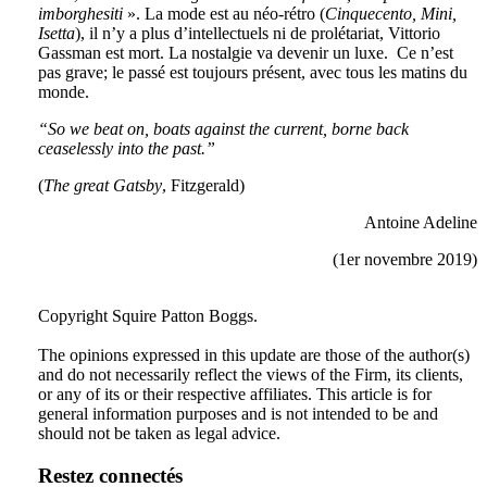
imborghesiti
». La mode est au néo-rétro (
Cinquecento, Mini,
Isetta
), il n’y a plus d’intellectuels ni de prolétariat, Vittorio
Gassman est mort. La nostalgie va devenir un luxe. Ce n’est
pas grave; le passé est toujours présent, avec tous les matins du
monde.
“So we beat on, boats against the current, borne back
ceaselessly into the past.”
(
The great Gatsby
, Fitzgerald)
Antoine Adeline
(1er novembre 2019)
Tweet
Like
Email
Share
Copyright Squire Patton Boggs.
this
this
this
this
The opinions expressed in this update are those of the author(s)
post
post
post
post
and do not necessarily reflect the views of the Firm, its clients,
on
or any of its or their respective affiliates. This article is for
general information purposes and is not intended to be and
LinkedIn
should not be taken as legal advice.
Restez connectés