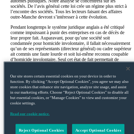
autorités publiques. Notre analyse se concentrera sur les
sociétés. De l’avis général cette loi crée un régime plus strict à
l’encontre des sociétés. Tous les lecteurs faisant des affaires
outre-Manche devront s’intéresser à cette évolution.
Pendant longtemps le système juridique anglais a été critiqué
comme impuissant à punir des entreprises en cas de décès de
leur propre fait. Auparavant, pour qu’une société soit
condamnée pour homicide involontaire, il fallait nécessairement
qu’un de ses représentants (directeur général) ou cadre supérieur
ait commis une faute lourde et soit lui-même reconnu coupable
d’homicide involontaire. Seul cet état de fait permettait de
caractériser la responsabilité de la société et cette dernière
pouvait ensuite être condamnée.
Our site stores certain essential cookies on your device in order to
Plusieurs catastrophes tels que la collision ferroviaire de
function. By clicking “Accept Optional Cookies”, you agree we may also
Ladbroke Grove en 1999 (31 morts) ou l’engloutissement du «
store cookies that enhance site navigation, analyze site usage, and assist
Herald of Free Enterprise » en 1987 (193 morts) ont mis en
in our marketing efforts. Choose “Reject Optional Cookies” to disable all
lumière l’impossibilité de poursuivre l’entreprise responsable,
but essential cookies, or “Manage Cookies” to view and customize your
malgré les enquêtes officielles démontrant sa culpabilité.
cookie settings.
Les conditions de la culpabilité
Read our cookie notice.
La nouvelle loi supprime désormais l’exigence de la preuve
d’une faute lourde commise par un dirigeant pour entraîner la
Reject Optional Cookies
Accept Optional Cookies
responsabilité de la société. La nouvelle infraction dite de «