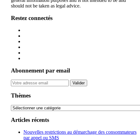
general information purposes and is not intended to be and
LinkedIn
should not be taken as legal advice.
Restez connectés
Abonnement par email
Your
website
url
Thèmes
Thèmes
Articles récents
Nouvelles restrictions au démarchage des consommateurs
par appel ou SMS