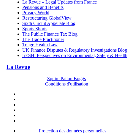
La Revue – Legal Updates from France
Pensions and Benefits
Privacy World
Restructuring GlobalView
Sixth Circuit Appellate Blog
Sports Shorts
The Public Finance Tax Blog
The Trade Practitioner
Triage Health Law
UK Finance Disputes & Regulatory Investigations Blog
frESH: Perspectives on Environmental, Safety & Health
La Revue
Squire Patton Boggs
Conditions d'utilisation
Protection des données personnelles