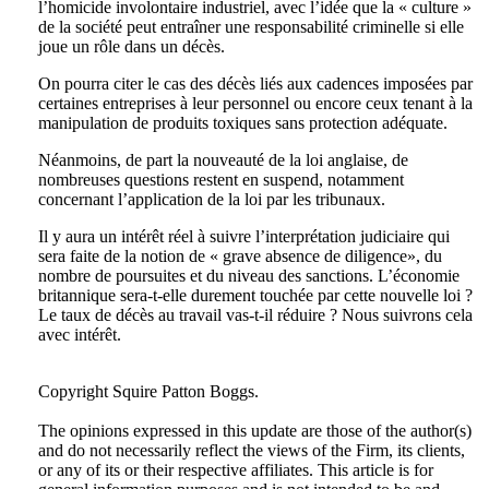
l’homicide involontaire industriel, avec l’idée que la « culture »
de la société peut entraîner une responsabilité criminelle si elle
joue un rôle dans un décès.
On pourra citer le cas des décès liés aux cadences imposées par
certaines entreprises à leur personnel ou encore ceux tenant à la
manipulation de produits toxiques sans protection adéquate.
Néanmoins, de part la nouveauté de la loi anglaise, de
nombreuses questions restent en suspend, notamment
concernant l’application de la loi par les tribunaux.
Il y aura un intérêt réel à suivre l’interprétation judiciaire qui
sera faite de la notion de « grave absence de diligence», du
nombre de poursuites et du niveau des sanctions. L’économie
britannique sera-t-elle durement touchée par cette nouvelle loi ?
Le taux de décès au travail vas-t-il réduire ? Nous suivrons cela
avec intérêt.
Tweet
Like
Email
Share
Copyright Squire Patton Boggs.
this
this
this
this
The opinions expressed in this update are those of the author(s)
post
post
post
post
and do not necessarily reflect the views of the Firm, its clients,
on
or any of its or their respective affiliates. This article is for