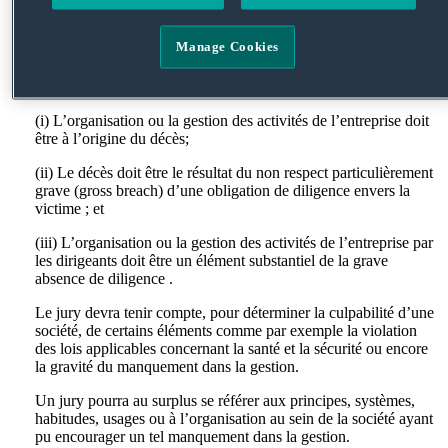
corporate manslaughter » (ou de « corporate homicide » en
Ecosse) remplace ce critère par celui d’une mauvaise gestion
Manage Cookies
par la société ayant entraîné des conséquences mortelles. Afin
d’obtenir la condamnation de la société trois conditions sont
nécessaires :
(i) L’organisation ou la gestion des activités de l’entreprise doit
être à l’origine du décès;
(ii) Le décès doit être le résultat du non respect particulièrement
grave (gross breach) d’une obligation de diligence envers la
victime ; et
(iii) L’organisation ou la gestion des activités de l’entreprise par
les dirigeants doit être un élément substantiel de la grave
absence de diligence .
Le jury devra tenir compte, pour déterminer la culpabilité d’une
société, de certains éléments comme par exemple la violation
des lois applicables concernant la santé et la sécurité ou encore
la gravité du manquement dans la gestion.
Un jury pourra au surplus se référer aux principes, systèmes,
habitudes, usages ou à l’organisation au sein de la société ayant
pu encourager un tel manquement dans la gestion.