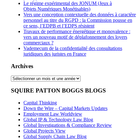
Le régime expérimental des JONUM (Jeux à
Objets Numériques Monétisables)
Vers une conception contextuelle des données à caractère
personnel au titre du RGPD : la Commission pousse en
ce sens, l’EDPB et l’EDPS résistent
Travaux de performance énergétique et monovalence :
vers un nouveau motif de déplafonnement des loyers
commerciaux ?
Vademecum de la confidentialité des consultations
juridiques des juristes en France
Archives
Archives
SQUIRE PATTON BOGGS BLOGS
Capital Thinking
Down the Wire – Capital Markets Updates
Employment Law Worldview
Global IP & Technology Law Blog
Global Investigations & Compliance Review
Global Projects View
Global Supply Chain Law Blog