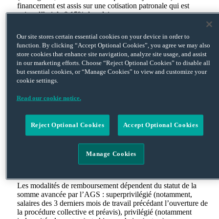
financement est assis sur une cotisation patronale qui est
aujourd’hui de 0.15% du salaire.
L’AGS, qui est sollicitée par le mandataire judiciaire, intervient
Our site stores certain essential cookies on your device in order to
dans des délais courts. Les fonds sont généralement versés sous
function. By clicking “Accept Optional Cookies”, you agree we may also
une semaine après réception des relevés des créances salariales.
store cookies that enhance site navigation, analyze site usage, and assist
Toutefois :
in our marketing efforts. Choose “Reject Optional Cookies” to disable all
but essential cookies, or “Manage Cookies” to view and customize your
– l’AGS n’intervient qu’à titre
subsidiaire
, c’est à dire que
cookie settings.
l’AGS ne verse de fonds qu’à défaut de fonds disponibles au
sein de l’entreprise.
Read our cookie notice.
L’intervention de l’AGS n’est donc pas automatique. L’AGS
pourra refuser son concours financier si l’analyse des comptes
Reject Optional Cookies
Accept Optional Cookies
de l’entreprise révèle l’existence de fonds suffisants (voire de
créances mobilisables) pour couvrir les créances salariales.
– L’AGS ne verse que des avances, c’est à dire que l’employeur
Manage Cookies
devra en principe
rembourser
les sommes prêtées (en cas de
continuation de l’entreprise).
Les modalités de remboursement dépendent du statut de la
somme avancée par l’AGS : superprivilégié (notamment,
salaires des 3 derniers mois de travail précédant l’ouverture de
la procédure collective et préavis), privilégié (notamment