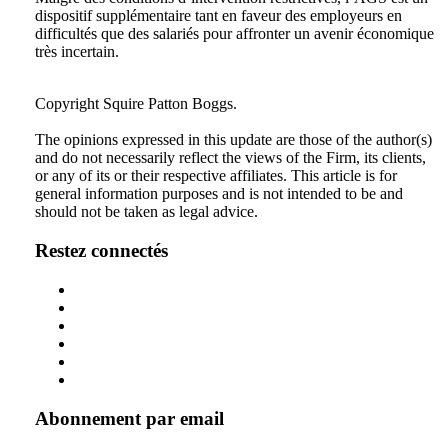
dispositif supplémentaire tant en faveur des employeurs en
difficultés que des salariés pour affronter un avenir économique
très incertain.
Tweet
Like
Email
Share
Copyright Squire Patton Boggs.
this
this
this
this
The opinions expressed in this update are those of the author(s)
post
post
post
post
and do not necessarily reflect the views of the Firm, its clients,
on
or any of its or their respective affiliates. This article is for
general information purposes and is not intended to be and
LinkedIn
should not be taken as legal advice.
Restez connectés
Abonnement par email