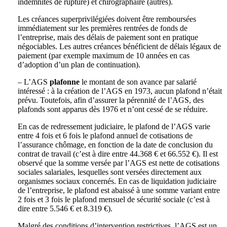
indemnités de rupture) et chirographaire (autres).
Les créances superprivilégiées doivent être remboursées
immédiatement sur les premières rentrées de fonds de
l’entreprise, mais des délais de paiement sont en pratique
négociables. Les autres créances bénéficient de délais légaux de
paiement (par exemple maximum de 10 années en cas
d’adoption d’un plan de continuation).
– L’AGS
plafonne
le montant de son avance par salarié
intéressé : à la création de l’AGS en 1973, aucun plafond n’était
prévu. Toutefois, afin d’assurer la pérennité de l’AGS, des
plafonds sont apparus dès 1976 et n’ont cessé de se réduire.
En cas de redressement judiciaire, le plafond de l’AGS varie
entre 4 fois et 6 fois le plafond annuel de cotisations de
l’assurance chômage, en fonction de la date de conclusion du
contrat de travail (c’est à dire entre 44.368 € et 66.552 €). Il est
observé que la somme versée par l’AGS est nette de cotisations
sociales salariales, lesquelles sont versées directement aux
organismes sociaux concernés. En cas de liquidation judiciaire
de l’entreprise, le plafond est abaissé à une somme variant entre
2 fois et 3 fois le plafond mensuel de sécurité sociale (c’est à
dire entre 5.546 € et 8.319 €).
Malgré des conditions d’intervention restrictives, l’AGS est un