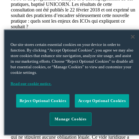
pratiques, baptisé UNICORN. Les résultats de cette
consultation ont été publiés le 22 février 2018 et ont exprimé un
souhait des praticiens d’encadrer sérieusement cette nouvelle
pratique : quels sont les enjeux des ICOs qui expliquent ce
souhait ?
Les ICOs sont une forme de levée de fonds : une société va
émettre des
tokens
(jetons) sur une
blockchain
, qui permettront
Our site stores certain essential cookies on your device in order to
aux acquéreurs d’obtenir, en échange de ceux-ci, soit des
function. By clicking “Accept Optional Cookies”, you agree we may also
prestations ou des biens proposés par la société (
utility tokens
,
store cookies that enhance site navigation, analyze site usage, and assist
ou jetons utilitaires), soit des droits politiques ou financiers
in our marketing efforts. Choose “Reject Optional Cookies” to disable all
(
security tokens,
bien moins courants en pratique). Ainsi
but essential cookies, or “Manage Cookies” to view and customize your
les
tokens
ne sont pas des parts de société (ce qui différencie les
cookie settings.
ICOs des
Initial Public Offerings
), mais plutôt un prépaiement
de biens ou services appelés à être développés : on se rapproche
Read our cookie notice.
davantage du système de
crowdfunding
. Ce système de levée de
fonds est avant tout préconisé par les
start-ups
, puisque les
ICOs n’entrainent pas de cession de titres, et permettent à celles-
Reject Optional Cookies
Accept Optional Cookies
ci de se financer à un stade précoce de leur développement
grâce à des investisseurs, sans nécessairement avoir recours à
des banques d’affaires.
Manage Cookies
Purs produits de la pratique, les ICOs ne sont soumis à aucune
règlementation – mis à part quelques guides de bonnes pratiques
qui ne stipulent aucune obligation légale. Ce vide juridique a