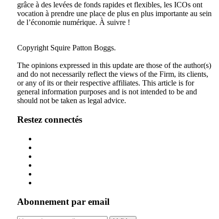
grâce à des levées de fonds rapides et flexibles, les ICOs ont
vocation à prendre une place de plus en plus importante au sein
de l’économie numérique. À suivre !
Tweet
Like
Email
Share
Copyright Squire Patton Boggs.
this
this
this
this
The opinions expressed in this update are those of the author(s)
post
post
post
post
and do not necessarily reflect the views of the Firm, its clients,
on
or any of its or their respective affiliates. This article is for
general information purposes and is not intended to be and
LinkedIn
should not be taken as legal advice.
Restez connectés
Abonnement par email