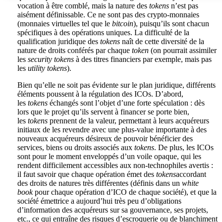
vocation à être comblé, mais la nature des
tokens
n’est pas
aisément définissable. Ce ne sont pas des crypto-monnaies
(monnaies virtuelles tel que le
bitcoin
), puisqu’ils sont chacun
spécifiques à des opérations uniques. La difficulté de la
qualification juridique des
tokens
naît de cette diversité de la
nature de droits conférés par chaque
token
(on pourrait assimiler
les
security tokens
à des titres financiers par exemple, mais pas
les
utility tokens
).
Bien qu’elle ne soit pas évidente sur le plan juridique, différents
éléments poussent à la régulation des ICOs. D’abord,
les
tokens
échangés sont l’objet d’une forte spéculation : dès
lors que le projet qu’ils servent à financer se porte bien,
les
tokens
prennent de la valeur, permettant à leurs acquéreurs
initiaux de les revendre avec une plus-value importante à des
nouveaux acquéreurs désireux de pouvoir bénéficier des
services, biens ou droits associés aux
tokens
. De plus, les ICOs
sont pour le moment enveloppés d’un voile opaque, qui les
rendent difficilement accessibles aux non-technophiles avertis :
il faut savoir que chaque opération émet des
tokens
accordant
des droits de natures très différentes (définis dans un
white
book
pour chaque opération d’ICO de chaque société), et que la
société émettrice a aujourd’hui très peu d’obligations
d’information des acquéreurs sur sa gouvernance, ses projets,
etc., ce qui entraîne des risques d’escroquerie ou de blanchiment