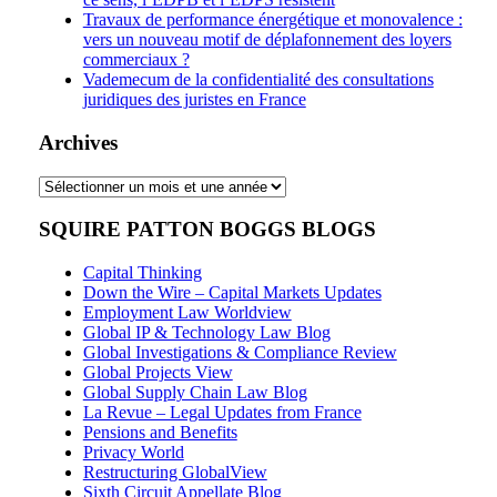
Travaux de performance énergétique et monovalence :
vers un nouveau motif de déplafonnement des loyers
commerciaux ?
Vademecum de la confidentialité des consultations
juridiques des juristes en France
Archives
Archives
SQUIRE PATTON BOGGS BLOGS
Capital Thinking
Down the Wire – Capital Markets Updates
Employment Law Worldview
Global IP & Technology Law Blog
Global Investigations & Compliance Review
Global Projects View
Global Supply Chain Law Blog
La Revue – Legal Updates from France
Pensions and Benefits
Privacy World
Restructuring GlobalView
Sixth Circuit Appellate Blog