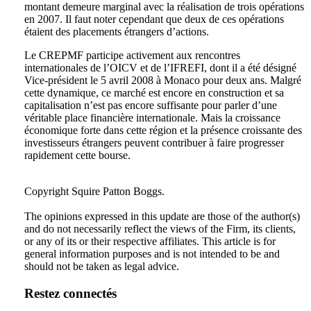
montant demeure marginal avec la réalisation de trois opérations
en 2007. Il faut noter cependant que deux de ces opérations
étaient des placements étrangers d’actions.
Le CREPMF participe activement aux rencontres
internationales de l’OICV et de l’IFREFI, dont il a été désigné
Vice-président le 5 avril 2008 à Monaco pour deux ans. Malgré
cette dynamique, ce marché est encore en construction et sa
capitalisation n’est pas encore suffisante pour parler d’une
véritable place financière internationale. Mais la croissance
économique forte dans cette région et la présence croissante des
investisseurs étrangers peuvent contribuer à faire progresser
rapidement cette bourse.
Tweet
Like
Email
Share
Copyright Squire Patton Boggs.
this
this
this
this
The opinions expressed in this update are those of the author(s)
post
post
post
post
and do not necessarily reflect the views of the Firm, its clients,
on
or any of its or their respective affiliates. This article is for
general information purposes and is not intended to be and
LinkedIn
should not be taken as legal advice.
Restez connectés