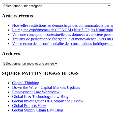
Thèmes
Articles récents
Nouvelles restrictions au démarchage des consommateurs par 
Le régime expérimental des JONUM (Jeux à Objets Numérique
Vers une conception contextuelle des données à caractère pers
Travaux de performance énergétique et monovalence : vers un
Vademecum de la confidentialité des consultations juridiques de
Archives
Archives
SQUIRE PATTON BOGGS BLOGS
Capital Thinking
Down the Wire – Capital Markets Updates
Employment Law Worldview
Global IP & Technology Law Blog
Global Investigations & Compliance Review
Global Projects View
Global Supply Chain Law Blog