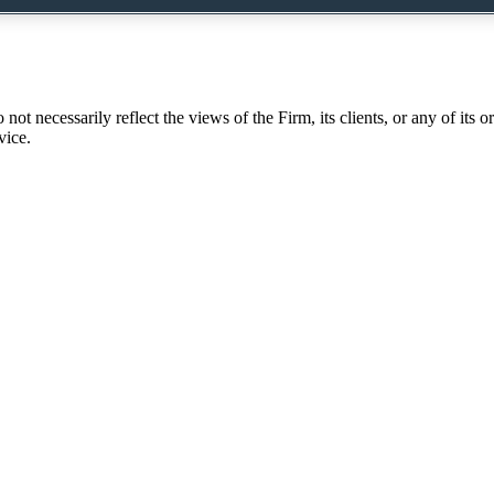
ue qui ne s’accompagne pas d’un transfert de clientèle est passible de 
t necessarily reflect the views of the Firm, its clients, or any of its or 
vice.