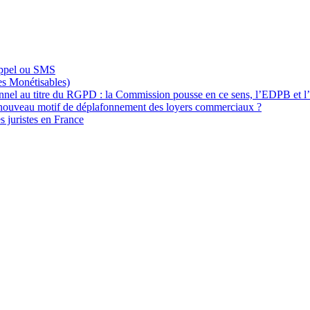
appel ou SMS
s Monétisables)
onnel au titre du RGPD : la Commission pousse en ce sens, l’EDPB et l
 nouveau motif de déplafonnement des loyers commerciaux ?
s juristes en France