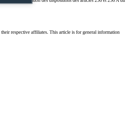
la TVA en application des dispositions des articles 256 et 256 A du
their respective affiliates. This article is for general information