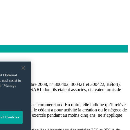
ept Optional
 and assist in
e ss-sect., 3 septembre 2008, n° 300402, 300421 et 300422, Béfort).
 or “Manage
atuitement à des SARL dont ils étaient associés, et avaient omis de
néfices industriels et commerciaux. En outre, elle indique qu’il relève
deux ans – sauf si le cédant a pour activité la création ou le négoce de
ue l’activité a été exercée pendant au moins cinq ans, ne s’applique
nal Cookies