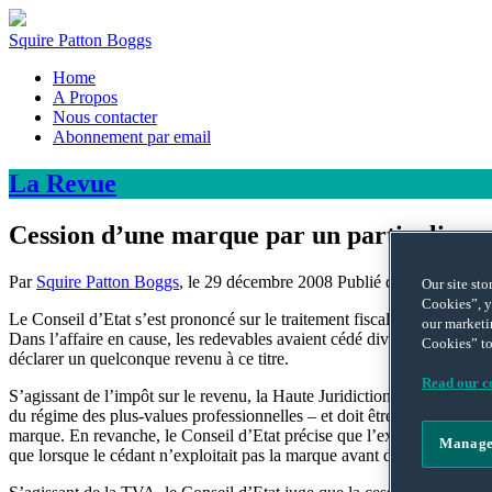
Squire Patton Boggs
Home
A Propos
Nous contacter
Abonnement par email
La
Revue
Cession d’une marque par un particulier
Par
Squire Patton Boggs
, le
29 décembre 2008
Publié dans
DROIT 
Our site st
Cookies”, y
Le Conseil d’Etat s’est prononcé sur le traitement fiscal du produit 
our marketi
Dans l’affaire en cause, les redevables avaient cédé diverses marques,
Cookies” to
déclarer un quelconque revenu à ce titre.
Read our co
S’agissant de l’impôt sur le revenu, la Haute Juridiction juge que le p
du régime des plus-values professionnelles – et doit être imposé au tau
marque. En revanche, le Conseil d’Etat précise que l’exonération des p
Manage
que lorsque le cédant n’exploitait pas la marque avant de la céder mais