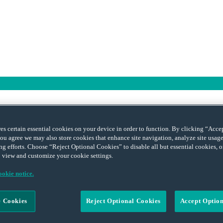
FISCAL
ores certain essential cookies on your device in order to function. By clicking “Acc
ou agree we may also store cookies that enhance site navigation, analyze site usage,
de la cession d’une marque commerciale par un particulier (CE, 9e et 10
ng efforts. Choose “Reject Optional Cookies” to disable all but essential cookies,
 lesquelles avaient été antérieurement déposées à l’INPI et concédées gr
 view and customize your cookie settings.
okie notice.
roduit de la cession d’une marque est imposable dans la catégorie des bé
x réduit si les marques ont été détenues par le redevable depuis plus de 
lus-values professionnelles prévue à l’article 151 septies du CGI, lorsq
 Cookies
Reject Optional Cookies
Accept Optio
 l’avait concédé à un tiers.