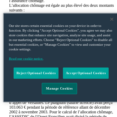
l’assurance chômage.
L’allocation chômage est égale au plus élevé des deux montants
suivants :
– 40,4 % du SJR + 10,66 €
ou
Our site stores certain essential cookies on your device in order to
– 57,4 % du SJR
function. By clicking “Accept Optional Cookies”, you agree we may also
store cookies that enhance site navigation, analyze site usage, and assist
Le SJR est égal à la rémunération que le salarié a perçue lors «
in our marketing efforts. Choose “Reject Optional Cookies” to disable all
des 12 mois civils précédant le dernier jour travaillé » divisée
but essential cookies, or “Manage Cookies” to view and customize your
par le nombre de jours d’appartenance à l’entreprise toujours
cookie settings.
pendant ces 12 mois (article 21 du règlement UNEDIC).
Toutefois, la rémunération du salarié prise en compte ne doit pas
Read our cookie notice.
excéder quatre fois le plafond de la sécurité sociale (c’est à dire
11.436 € mensuels pour l’année 2009 – article 59 du règlement
UNEDIC).
Reject Optional Cookies
Accept Optional Cookies
Ces règles peuvent poser des difficultés d’application lorsque la
période de référence de 12 mois s’étend sur deux années civiles
dans la mesure où le plafond de sécurité sociale, modifié chaque
Manage Cookies
année, est susceptible d’avoir une incidence sur le calcul. C’est
précisément ce qui est arrivé dans l’espèce soumise à la Cour
d’appel de Versailles. Le plaignant (salarié licencié) avait perçu
103.063 € pendant la période de référence allant de décembre
2002 à novembre 2003. Pour le calcul de l’allocation chômage,
l’ASSEDIC de l’Ouest Francilien avait divisé la période de