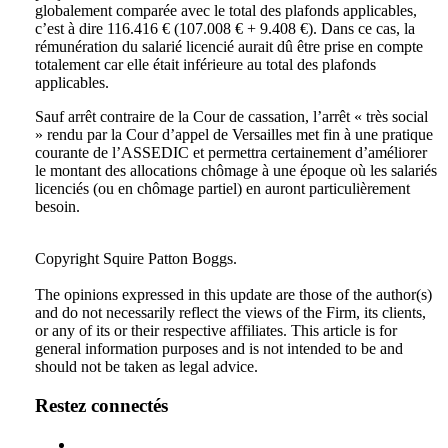
globalement comparée avec le total des plafonds applicables,
c’est à dire 116.416 € (107.008 € + 9.408 €). Dans ce cas, la
rémunération du salarié licencié aurait dû être prise en compte
totalement car elle était inférieure au total des plafonds
applicables.
Sauf arrêt contraire de la Cour de cassation, l’arrêt « très social
» rendu par la Cour d’appel de Versailles met fin à une pratique
courante de l’ASSEDIC et permettra certainement d’améliorer
le montant des allocations chômage à une époque où les salariés
licenciés (ou en chômage partiel) en auront particulièrement
besoin.
Tweet
Like
Email
Share
Copyright Squire Patton Boggs.
this
this
this
this
The opinions expressed in this update are those of the author(s)
post
post
post
post
and do not necessarily reflect the views of the Firm, its clients,
on
or any of its or their respective affiliates. This article is for
general information purposes and is not intended to be and
LinkedIn
should not be taken as legal advice.
Restez connectés